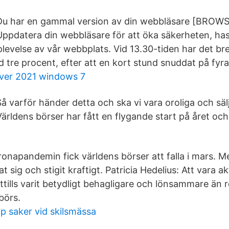
Du har en gammal version av din webbläsare [BROW
Uppdatera din webbläsare för att öka säkerheten, ha
plevelse av vår webbplats. Vid 13.30-tiden har det 
d tre procent, efter att en kort stund snuddat på fyr
rver 2021 windows 7
Så varför händer detta och ska vi vara oroliga och sälja
Världens börser har fått en flygande start på året och
onapandemin fick världens börser att falla i mars. 
 sig och stigit kraftigt. Patricia Hedelius: Att vara ak
ttills varit betydligt behagligare och lönsammare än 
börs.
p saker vid skilsmässa