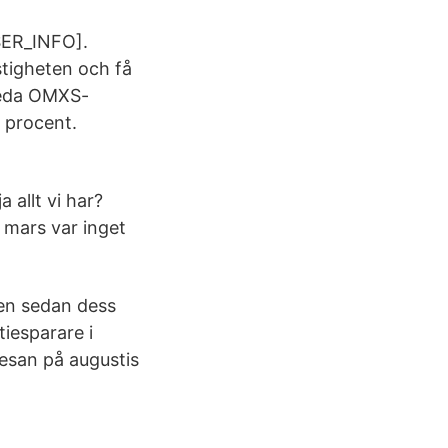
SER_INFO].
stigheten och få
breda OMXS-
a procent.
 allt vi har?
 mars var inget
Men sedan dess
tiesparare i
resan på augustis