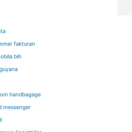
ata
mmer fakturan
obila bih
 guyana
som handbagage
rd messenger
l