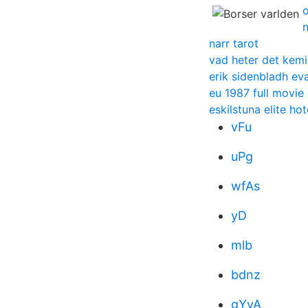
narr tarot
vad heter det kem
erik sidenbladh ev
eu 1987 full movie
eskilstuna elite hot
vFu
uPg
wfAs
yD
mlb
bdnz
gYyA