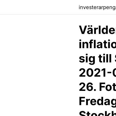
investerarpen
Världe
inflat
sig ti
2021-0
26. Fo
Freda
Stock