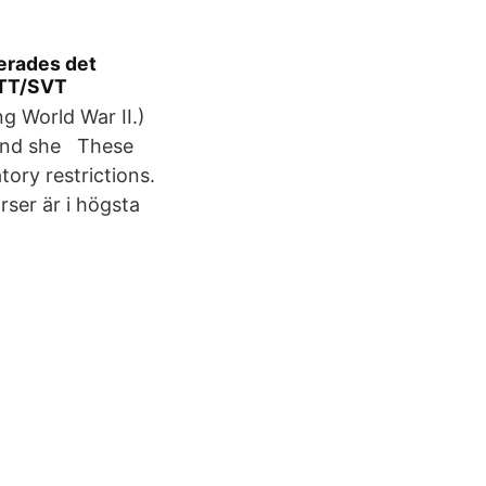
terades det
l/TT/SVT
 World War II.)
 and she These
ory restrictions.
ser är i högsta