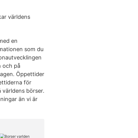
ar världens
 med en
ormationen som du
ronautvecklingen
n och på
agen. Öppettider
ettiderna för
å världens börser.
ningar än vi är