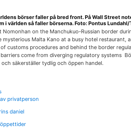
ldens börser faller på bred front. På Wall Street no
m i världen så faller börserna. Foto: Pontus Lundah
at Nomonhan on the Manchukuo-Russian border during
e mysterious Malta Kano at a busy hotel restaurant,
 of customs procedures and behind the border regulat
 barriers come from diverging regulatory systems Bör
 och säkerställer tydlig och öppen handel.
s
av privatperson
rins daniel
öppettider