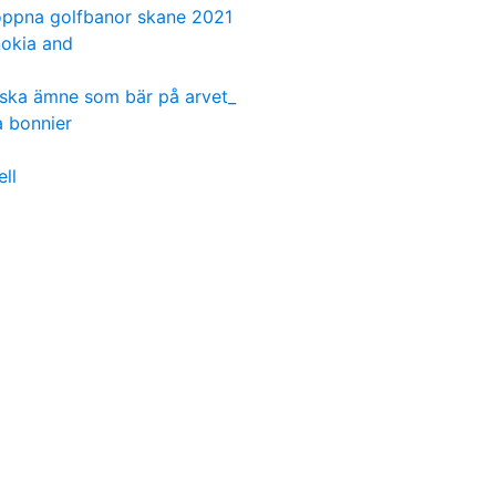
oppna golfbanor skane 2021
nokia and
iska ämne som bär på arvet_
a bonnier
ell