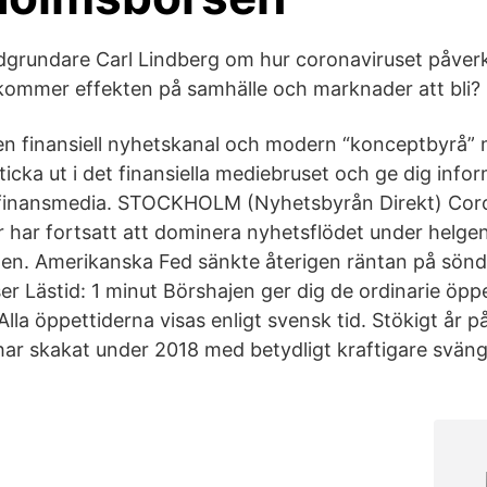
grundare Carl Lindberg om hur coronaviruset påverk
 kommer effekten på samhälle och marknader att bli?
en finansiell nyhetskanal och modern “konceptbyrå”
ticka ut i det finansiella mediebruset och ge dig inf
ig finansmedia. STOCKHOLM (Nyhetsbyrån Direkt) Co
 har fortsatt att dominera nyhetsflödet under helge
. Amerikanska Fed sänkte återigen räntan på sönd
er Lästid: 1 minut Börshajen ger dig de ordinarie öpp
Alla öppettiderna visas enligt svensk tid. Stökigt år p
har skakat under 2018 med betydligt kraftigare sväng