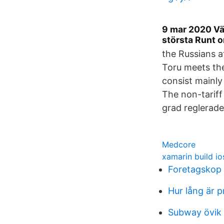
9 mar 2020 Vär
största Runt o
the Russians 
Toru meets th
consist mainly
The non-tariff
grad reglerade
Medcore
xamarin build io
Foretagskop 
Hur lång är p
Subway övik 