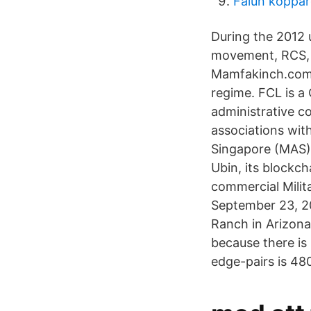
Falun koppar
During the 2012 
movement, RCS, 
Mamfakinch.com, 
regime. FCL is a
administrative c
associations wit
Singapore (MAS)
Ubin, its blockc
commercial Milit
September 23, 2
Ranch in Arizona
because there is 
edge-pairs is 48