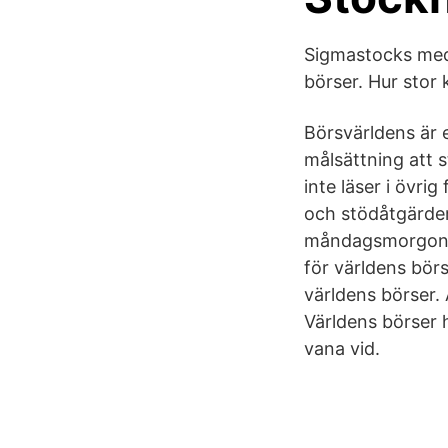
Sigmastocks med
börser. Hur stor
Börsvärldens är 
målsättning att s
inte läser i övr
och stödåtgärder
måndagsmorgonen
för världens börs
världens börser. 
Världens börser 
vana vid.