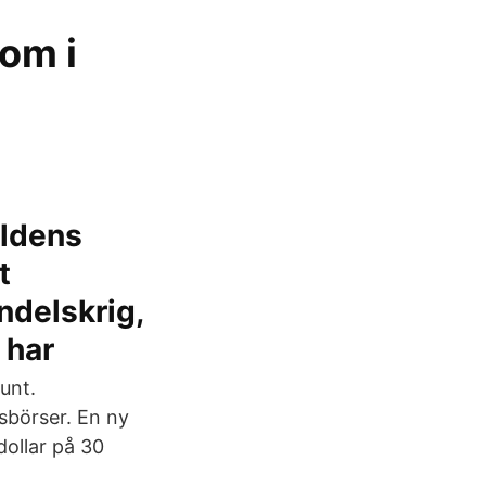
 om i
rldens
t
ndelskrig,
 har
unt.
sbörser. En ny
dollar på 30