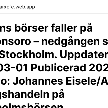
garxpfe.web.app
ns börser faller på
ionsoro – nedgången 
ll Stockholm. Uppdate
3-01 Publicerad 20
to: Johannes Eisele/
gshandeln på
holmsbörsen