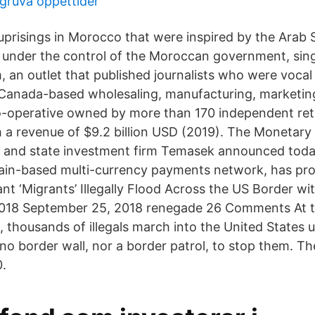
gruva öppettider
uprisings in Morocco that were inspired by the Arab 
under the control of the Moroccan government, sing
an outlet that published journalists who were vocal c
 Canada-based wholesaling, manufacturing, marketin
o-operative owned by more than 170 independent reta
h a revenue of $9.2 billion USD (2019). The Monetary 
 and state investment firm Temasek announced today
hain-based multi-currency payments network, has pro
ant ‘Migrants’ Illegally Flood Across the US Border w
018 September 25, 2018 renegade 26 Comments At t
, thousands of illegals march into the United States 
no border wall, nor a border patrol, to stop them. T
0.