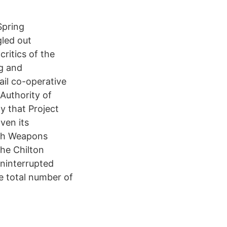
Spring
led out
ritics of the
g and
il co-operative
Authority of
 that Project
ven its
ith Weapons
he Chilton
uninterrupted
he total number of