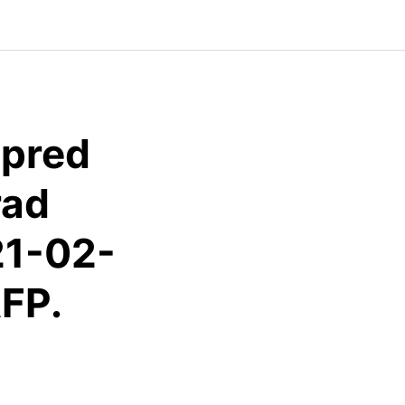
spred
rad
21-02-
AFP.