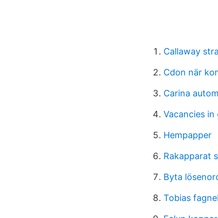
Callaway str
Cdon när ko
Carina autom
Vacancies in
Hempapper
Rakapparat 
Byta löseno
Tobias fagnel