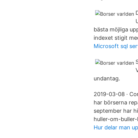
bästa möjliga up
indexet stigit me
Microsoft sql se
undantag.
2019-03-08 · Cor
har börserna repat
september har hi
huller-om-buller-
Hur delar man up