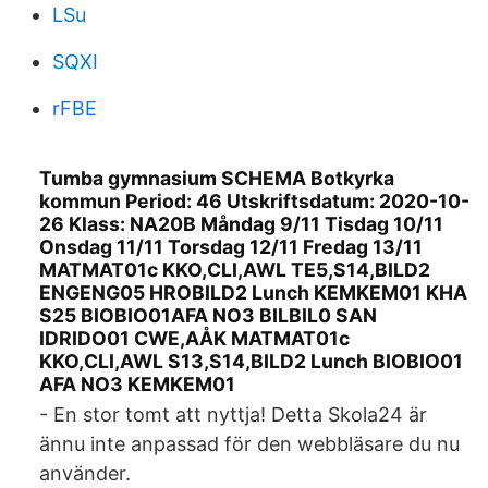
LSu
SQXI
rFBE
Tumba gymnasium SCHEMA Botkyrka
kommun Period: 46 Utskriftsdatum: 2020-10-
26 Klass: NA20B Måndag 9/11 Tisdag 10/11
Onsdag 11/11 Torsdag 12/11 Fredag 13/11
MATMAT01c KKO,CLI,AWL TE5,S14,BILD2
ENGENG05 HROBILD2 Lunch KEMKEM01 KHA
S25 BIOBIO01AFA NO3 BILBIL0 SAN
IDRIDO01 CWE,AÅK MATMAT01c
KKO,CLI,AWL S13,S14,BILD2 Lunch BIOBIO01
AFA NO3 KEMKEM01
- En stor tomt att nyttja! Detta Skola24 är
ännu inte anpassad för den webbläsare du nu
använder.