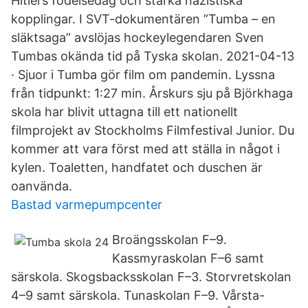
Hitlers födelsedag och starka nazistiska
kopplingar. I SVT-dokumentären ”Tumba – en
släktsaga” avslöjas hockeylegendaren Sven
Tumbas okända tid på Tyska skolan. 2021-04-13
· Sjuor i Tumba gör film om pandemin. Lyssna
från tidpunkt: 1:27 min. Årskurs sju på Björkhaga
skola har blivit uttagna till ett nationellt
filmprojekt av Stockholms Filmfestival Junior. Du
kommer att vara först med att ställa in något i
kylen. Toaletten, handfatet och duschen är
oanvända.
Bastad varmepumpcenter
Broängsskolan F–9.
Kassmyraskolan F–6 samt
särskola. Skogsbacksskolan F–3. Storvretskolan
4–9 samt särskola. Tunaskolan F–9. Vårsta-