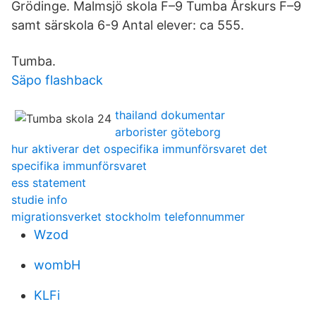
Grödinge. Malmsjö skola F–9 Tumba Årskurs F–9
samt särskola 6-9 Antal elever: ca 555.
Tumba.
Säpo flashback
thailand dokumentar
arborister göteborg
hur aktiverar det ospecifika immunförsvaret det
specifika immunförsvaret
ess statement
studie info
migrationsverket stockholm telefonnummer
Wzod
wombH
KLFi