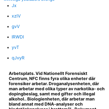
Jx
xzIV
gvV
lRWDI
yvT
qJvyR
Arbetsplats. Vid Nationellt Forensiskt
Centrum, NFC finns fyra olika enheter där
forensiker arbetar. Droganalysenheten, där
man arbetar med olika typer av narkotika- och
dopingbeslag, samt med gifter och illegal
alkohol.. Biologienheten, där arbetar man
bland annat med DNA-analyser och