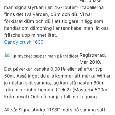
Hur utläser
man signalstyrkan i en 4G-router? I tabellerna
finns det två värden, dBm och dB. Vi har
förklarat dBm och dB i ett tidigare inlägg som
handlar om dämpning i antennkabel men låt oss
fräscha upp minnet litet.
Candy crush 1630
Registrerad.
Mar 2010. .
Det påverkar kanske 0,001% eller så efter typ
50m. Asså inget du alls kommer att märka Wifi är
ju nästan skit samma, jag kan stå nästan 80m
från min router hemma (Tele2) (Masten= 500m
Från huset) Och då har jag full mottagning.
Alltså: Signalstyrka ”RSSI” mäts på samma sätt