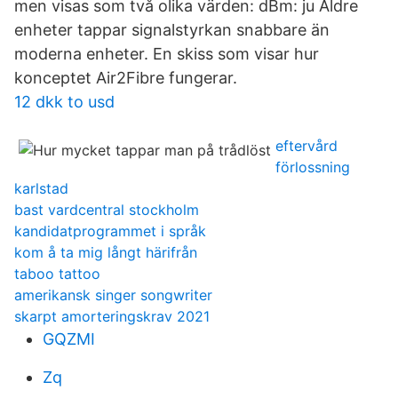
men visas som två olika värden: dBm: ju Äldre
enheter tappar signalstyrkan snabbare än
moderna enheter. En skiss som visar hur
konceptet Air2Fibre fungerar.
12 dkk to usd
eftervård
förlossning
karlstad
bast vardcentral stockholm
kandidatprogrammet i språk
kom å ta mig långt härifrån
taboo tattoo
amerikansk singer songwriter
skarpt amorteringskrav 2021
GQZMI
Zq