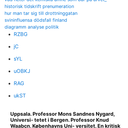
historisk tidskrift prenumeration
hur man tar sig till drottninggatan
svininfluensa dödsfall finland
diagramm analyse politik
RZBG
jC
sYL
uOBKJ
RAG
ukST
Uppsala. Professor Mons Sandnes Nygard,
Universi- tetet i Bergen. Professor Knud
Waabcn, Københavns Uni- versitet. En kritisk