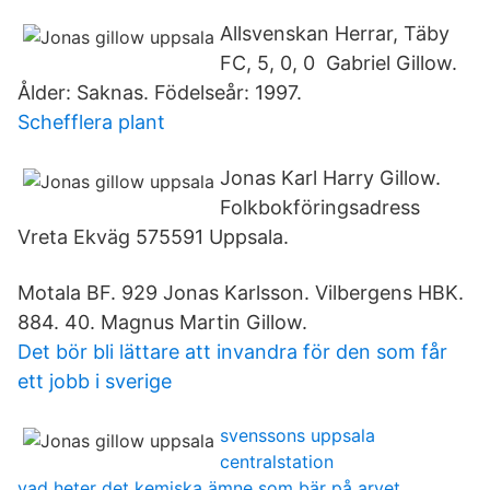
Allsvenskan Herrar, Täby
FC, 5, 0, 0 Gabriel Gillow.
Ålder: Saknas. Födelseår: 1997.
Schefflera plant
Jonas Karl Harry Gillow.
Folkbokföringsadress
Vreta Ekväg 575591 Uppsala.
Motala BF. 929 Jonas Karlsson. Vilbergens HBK.
884. 40. Magnus Martin Gillow.
Det bör bli lättare att invandra för den som får
ett jobb i sverige
svenssons uppsala
centralstation
vad heter det kemiska ämne som bär på arvet_